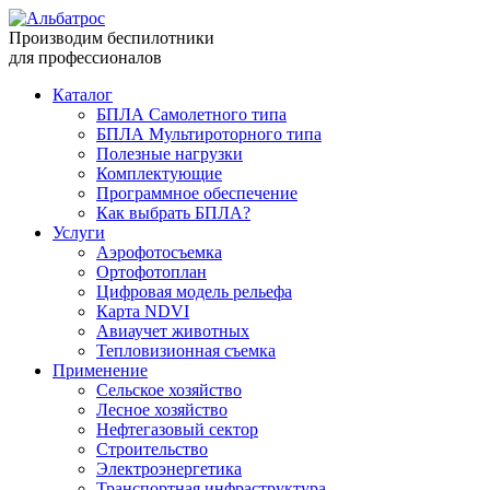
Производим беспилотники
для профессионалов
Каталог
БПЛА Самолетного типа
БПЛА Мультироторного типа
Полезные нагрузки
Комплектующие
Программное обеспечение
Как выбрать БПЛА?
Услуги
Аэрофотосъемка
Ортофотоплан
Цифровая модель рельефа
Карта NDVI
Авиаучет животных
Тепловизионная съемка
Применение
Сельское хозяйство
Лесное хозяйство
Нефтегазовый сектор
Строительство
Электроэнергетика
Транспортная инфраструктура