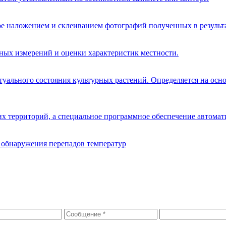
е наложением и склеиванием фотографий полученных в результа
ных измерений и оценки характеристик местности.
туального состояния культурных растений. Определяется на осн
 территорий, а специальное программное обеспечение автомат
 обнаружения перепадов температур