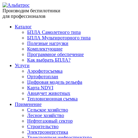
Производим беспилотники
для профессионалов
Каталог
БПЛА Самолетного типа
БПЛА Мультироторного типа
Полезные нагрузки
Комплектующие
Программное обеспечение
Как выбрать БПЛА?
Услуги
Аэрофотосъемка
Ортофотоплан
Цифровая модель рельефа
Карта NDVI
Авиаучет животных
Тепловизионная съемка
Применение
Сельское хозяйство
Лесное хозяйство
Нефтегазовый сектор
Строительство
Электроэнергетика
Транспортная инфраструктура