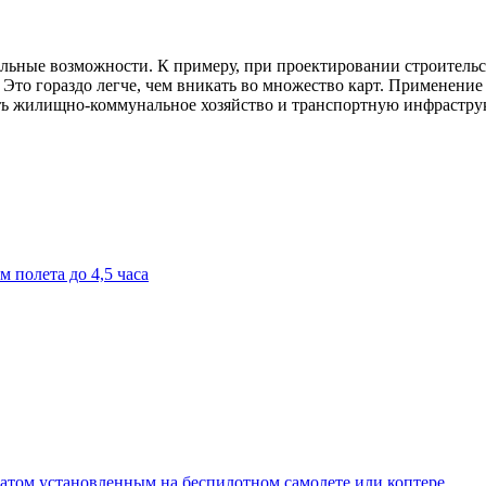
ные возможности. К примеру, при проектировании строительст
. Это гораздо легче, чем вникать во множество карт. Применени
ть жилищно-коммунальное хозяйство и транспортную инфрастру
 полета до 4,5 часа
атом установленным на беспилотном самолете или коптере.