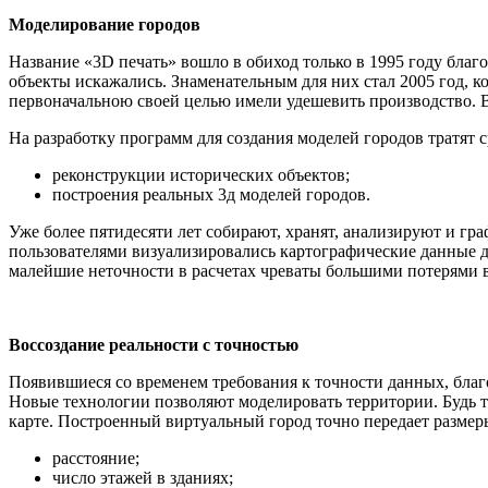
Моделирование городов
Название «3D печать» вошло в обиход только в 1995 году бла
объекты искажались. Знаменательным для них стал 2005 год, к
первоначальною своей целью имели удешевить производство. 
На разработку программ для создания моделей городов тратят 
реконструкции исторических объектов;
построения реальных 3д моделей городов.
Уже более пятидесяти лет собирают, хранят, анализируют и 
пользователями визуализировались картографические данные дв
малейшие неточности в расчетах чреваты большими потерями 
Воссоздание реальности с точностью
Появившиеся со временем требования к точности данных, благ
Новые технологии позволяют моделировать территории. Будь т
карте. Построенный виртуальный город точно передает размер
расстояние;
число этажей в зданиях;