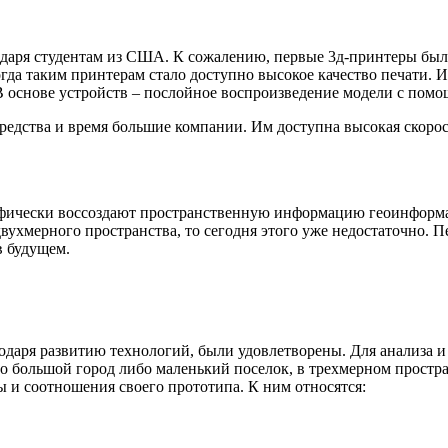
годаря студентам из США. К сожалению, первые 3д-принтеры бы
огда таким принтерам стало доступно высокое качество печати.
В основе устройств – послойное воспроизведение модели с пом
средства и время большие компании. Им доступна высокая скорос
графически воссоздают пространственную информацию геоинформ
ухмерного пространства, то сегодня этого уже недостаточно. Пе
в будущем.
одаря развитию технологий, были удовлетворены. Для анализа и
о большой город либо маленький поселок, в трехмерном простра
ы и соотношения своего прототипа. К ним относятся: