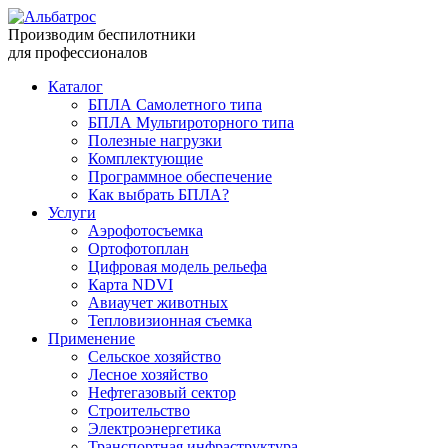
Производим беспилотники
для профессионалов
Каталог
БПЛА Самолетного типа
БПЛА Мультироторного типа
Полезные нагрузки
Комплектующие
Программное обеспечение
Как выбрать БПЛА?
Услуги
Аэрофотосъемка
Ортофотоплан
Цифровая модель рельефа
Карта NDVI
Авиаучет животных
Тепловизионная съемка
Применение
Сельское хозяйство
Лесное хозяйство
Нефтегазовый сектор
Строительство
Электроэнергетика
Транспортная инфраструктура