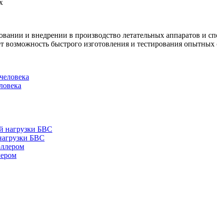
х
нии и внедрении в производство летательных аппаратов и спе
ет возможность быстрого изготовления и тестирования опытных
ловека
нагрузки БВС
лером