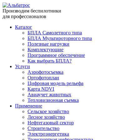
Производим беспилотники
для профессионалов
Каталог
БПЛА Самолетного типа
БПЛА Мультироторного типа
Полезные нагрузки
Комплектующие
Программное обеспечение
Как выбрать БПЛА?
Услуги
Аэрофотосъемка
Ортофотоплан
Цифровая модель рельефа
Карта NDVI
Авиаучет животных
Тепловизионная съемка
Применение
Сельское хозяйство
Лесное хозяйство
Нефтегазовый сектор
Строительство
Электроэнергетика
Транспортная инфраструктура